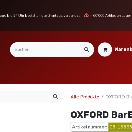
gs bis 14 Uhr bestellt – gleichentags versendet
+ 60'000 Artikel an Lage
Warenk
MOTORRADTEILE & ZUBEHÖR
BIKE
% SALE %
Alle Produkte
OXFORD BarE
OXFORD BarEn
Artikelnummer:
03-16353