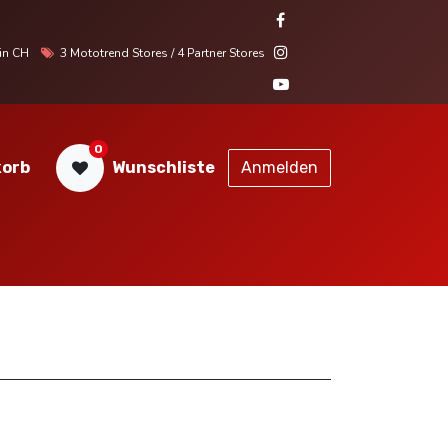
r in CH
3 Mototrend Stores / 4 Partner Stores
0
orb
Wunschliste
Anmelden
STORES
SERVICE
KONTAKT