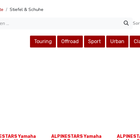
te
Stiefel & Schuhe
Sor
Touring
Offroad
Sport
Urban
Cl
ESTARS Yamaha
ALPINESTARS Yamaha
ALPINEST