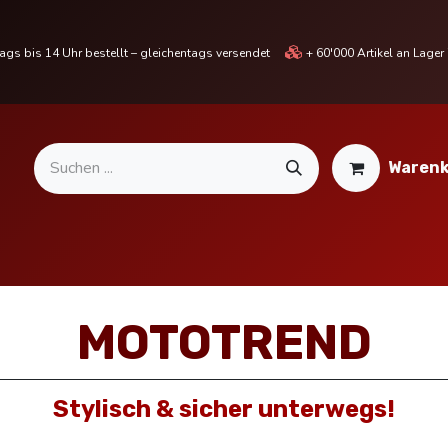
gs bis 14 Uhr bestellt – gleichentags versendet
+ 60'000 Artikel an Lage
Warenk
MOTORRADTEILE & ZUBEHÖR
BIKE
% SALE %
MOTOTREND
Stylisch & sicher unterwegs!