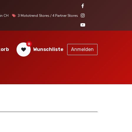
r in CH
3 Mototrend Stores / 4 Partner Stores
0
orb
Wunschliste
Anmelden
STORES
SERVICE
KONTAKT