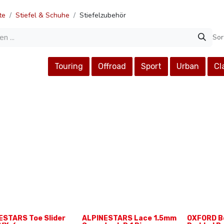
te
Stiefel & Schuhe
Stiefelzubehör
Sor
Touring
Offroad
Sport
Urban
Cl
ESTARS Toe Slider
ALPINESTARS Lace 1.5mm
OXFORD B