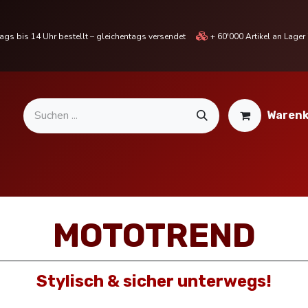
gs bis 14 Uhr bestellt – gleichentags versendet
+ 60'000 Artikel an Lage
Warenk
MOTORRADTEILE & ZUBEHÖR
BIKE
% SALE %
MOTOTREND
Stylisch & sicher unterwegs!