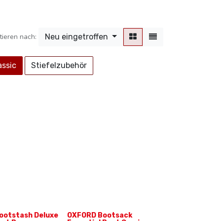
tieren nach:
Neu eingetroffen
assic
Stiefelz​​ubehör
ootstash Deluxe
OXFORD Bootsack