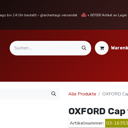
gs bis 14 Uhr bestellt – gleichentags versendet
+ 60'000 Artikel an Lage
Warenk
MOTORRADTEILE & ZUBEHÖR
BIKE
% SALE %
Alle Produkte
OXFORD Cap
OXFORD Cap 
Artikelnummer:
03-16353