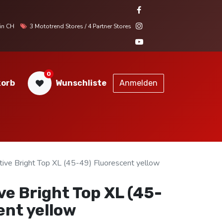
r in CH
3 Mototrend Stores / 4 Partner Stores
0
orb
Wunschliste
Anmelden
STORES
SERVICE
KONTAKT
ve Bright Top XL (45-49) Fluorescent yellow
e Bright Top XL (45-
ent yellow