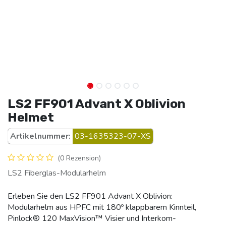
LS2 FF901 Advant X Oblivion
Helmet
Artikelnummer:
03-1635323-07-XS
(0 Rezension)
LS2 Fiberglas-Modularhelm
Erleben Sie den LS2 FF901 Advant X Oblivion:
Modularhelm aus HPFC mit 180º klappbarem Kinnteil,
Pinlock® 120 MaxVision™ Visier und Interkom-