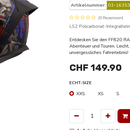
Artikelnummer:
03-16353
(0 Rezension)
LS2 Policarbonat-Integralhel
Entdecken Sie den FF820 RAPID
Abenteuer und Touren. Leicht, 
unvergessliches Fahrerlebnis!
CHF
149.90
ECHT-SIZE
XXS
XS
S