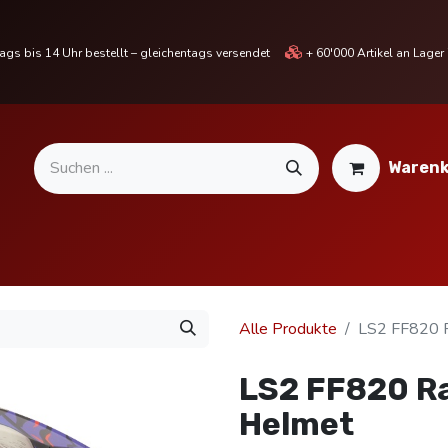
gs bis 14 Uhr bestellt – gleichentags versendet
+ 60'000 Artikel an Lage
Warenk
MOTORRADTEILE & ZUBEHÖR
BIKE
% SALE %
Alle Produkte
LS2 FF820 R
LS2 FF820 Ra
Helmet