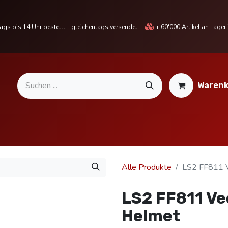
gs bis 14 Uhr bestellt – gleichentags versendet
+ 60'000 Artikel an Lage
Warenk
MOTORRADTEILE & ZUBEHÖR
BIKE
% SALE %
Alle Produkte
LS2 FF811 V
LS2 FF811 Vec
Helmet