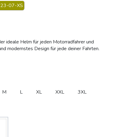
23-07-XS
 der ideale Helm für jeden Motorradfahrer und
z und modernstes Design für jede deiner Fahrten.
M
L
XL
XXL
3XL