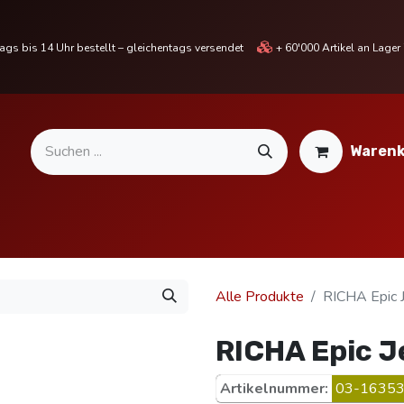
gs bis 14 Uhr bestellt – gleichentags versendet
+ 60'000 Artikel an Lage
Warenk
MOTORRADTEILE & ZUBEHÖR
BIKE
% SALE %
Alle Produkte
RICHA Epic
RICHA Epic 
Artikelnummer:
03-16353