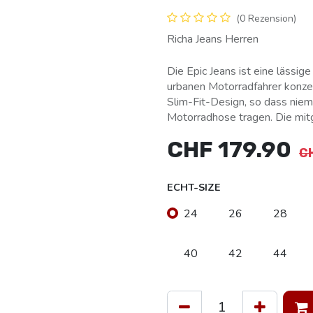
(0 Rezension)
Richa Jeans Herren
Die Epic Jeans ist eine lässig
urbanen Motorradfahrer konzen
Slim-Fit-Design, so dass nie
Motorradhose tragen. Die mitg
CHF
179.90
C
ECHT-SIZE
24
26
28
40
42
44