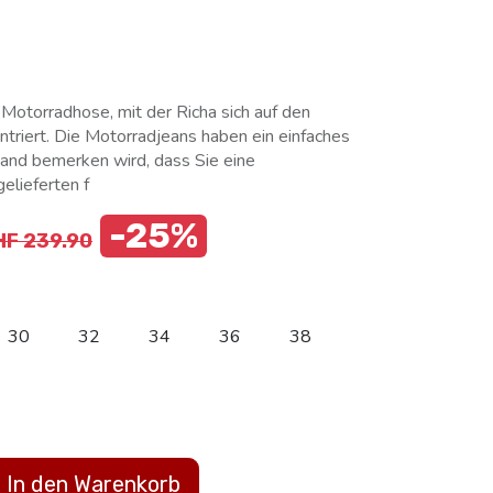
e Motorradhose, mit der Richa sich auf den
triert. Die Motorradjeans haben ein einfaches
mand bemerken wird, dass Sie eine
elieferten f
-25%
HF
239.90
30
32
34
36
38
In den Warenkorb