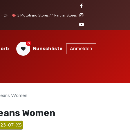
r in CH
3 Mototrend Stores / 4 Partner Stores
0
orb
Wunschliste
Anmelden
STORES
SERVICE
KONTAKT
 Jeans Women
Jeans Women
23-07-XS