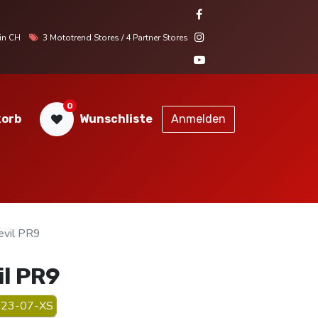
r in CH
3 Mototrend Stores / 4 Partner Stores
0
orb
Wunschliste
Anmelden
STORES
SERVICE
KONTAKT
vil PR9
l PR9
23-07-XS