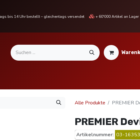
gs bis 14 Uhr bestellt – gleichentags versendet
+ 60'000 Artikel an Lage
Warenk
MOTORRADTEILE & ZUBEHÖR
BIKE
% SALE %
Alle Produkte
PREMIER De
PREMIER Devi
Artikelnummer:
03-16353