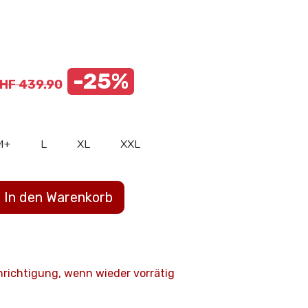
-25%
HF
439.90
M+
L
XL
XXL
In den Warenkorb
hrichtigung, wenn wieder vorrätig