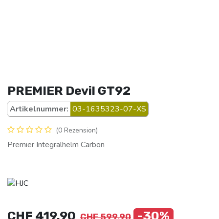
PREMIER Devil GT92
Artikelnummer:
03-1635323-07-XS
(0 Rezension)
Premier Integralhelm Carbon
CHF
419.90
-30%
CHF
599.90