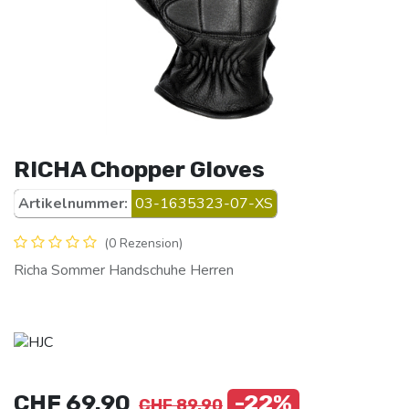
RICHA Chopper Gloves
Artikelnummer:
03-1635323-07-XS
(0 Rezension)
Richa Sommer Handschuhe Herren
CHF
69.90
-22%
CHF
89.90