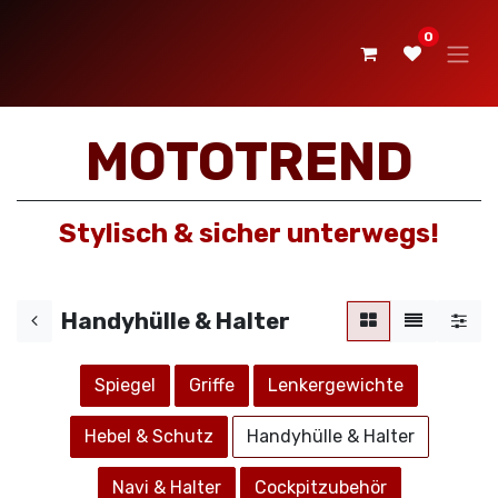
0
MOTOTREND
Stylisch & sicher unterwegs!
Handyhülle & Halter
Spiegel
Griffe
Lenkergewichte
Hebel & Schutz
Handyhü​​lle & Halter
Navi & Halter
Cockpitzubehör