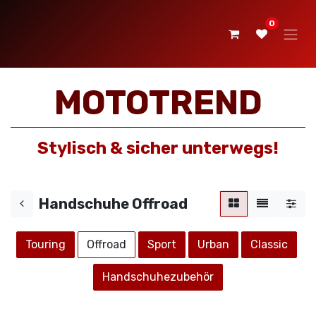
0
MOTOTREND
Stylisch & sicher unterwegs!
Handschuhe Offroad
Touring
O​​ffroad
Sport
Urban
Classic
Handschuhezubehör