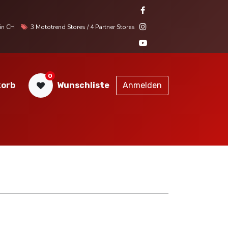
r in CH
3 Mototrend Stores / 4 Partner Stores
0
orb
Wunschliste
Anmelden
STORES
SERVICE
KONTAKT