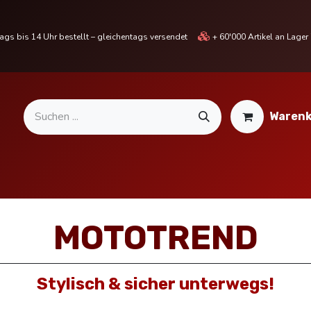
gs bis 14 Uhr bestellt – gleichentags versendet
+ 60'000 Artikel an Lage
Warenk
MOTORRADTEILE & ZUBEHÖR
BIKE
% SALE %
MOTOTREND
Stylisch & sicher unterwegs!