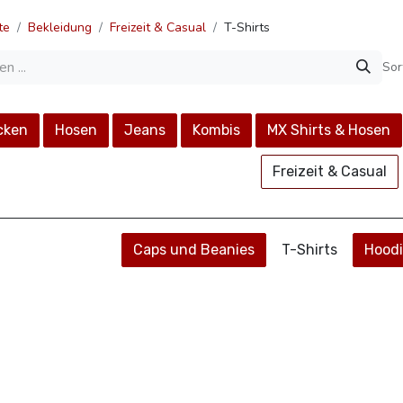
te
Bekleidung
Freizeit & Casual
T-Shirts
Sor
k​​en
H​​osen
Jeans
Kombis
MX Shirts & Hosen
Freiz​​eit & Casual
Caps und Beanies
T-Shirts
Hoodi