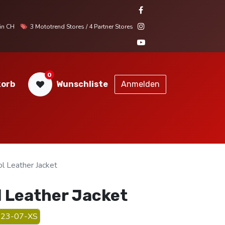
r in CH
3 Mototrend Stores / 4 Partner Stores
0
orb
Wunschliste
Anmelden
STORES
SERVICE
KONTAKT
l Leather Jacket
l Leather Jacket
23-07-XS