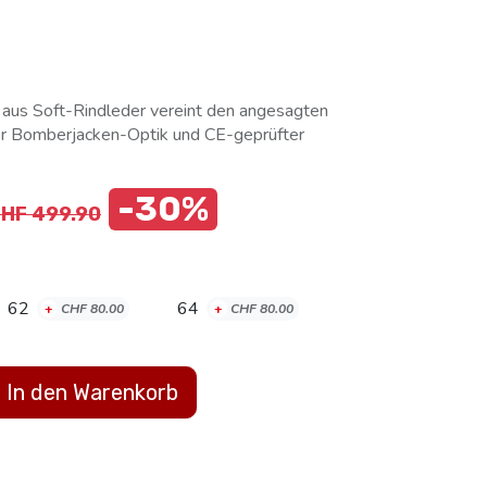
 aus Soft-Rindleder vereint den angesagten
her Bomberjacken-Optik und CE-geprüfter
-30%
CHF
499.90
62
64
+
CHF
80.00
+
CHF
80.00
In den Warenkorb