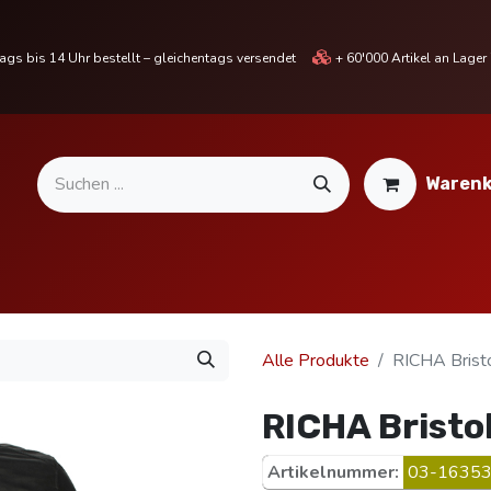
gs bis 14 Uhr bestellt – gleichentags versendet
+ 60'000 Artikel an Lage
Warenk
MOTORRADTEILE & ZUBEHÖR
BIKE
% SALE %
Alle Produkte
RICHA Bristo
RICHA Bristo
Artikelnummer:
03-16353