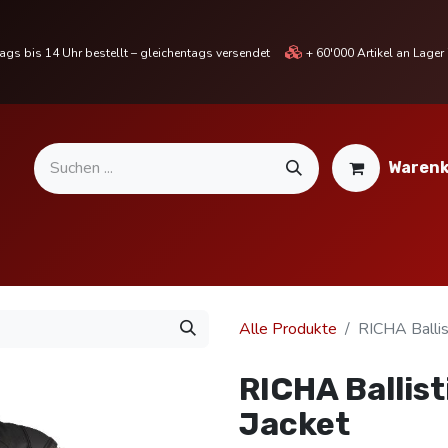
gs bis 14 Uhr bestellt – gleichentags versendet
+ 60'000 Artikel an Lage
Warenk
MOTORRADTEILE & ZUBEHÖR
BIKE
% SALE %
Alle Produkte
RICHA Ballis
RICHA Ballist
Jacket