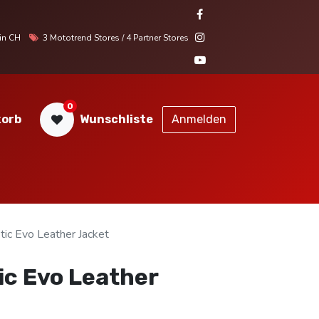
r in CH
3 Mototrend Stores / 4 Partner Stores
0
orb
Wunschliste
Anmelden
STORES
SERVICE
KONTAKT
tic Evo Leather Jacket
ic Evo Leather