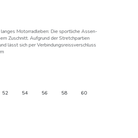
n langes Motorradleben: Die sportliche Assen-
em Zuschnitt. Aufgrund der Stretchpartien
und lässt sich per Verbindungsreissverschluss
om
52
54
56
58
60