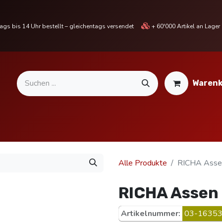
gs bis 14 Uhr bestellt – gleichentags versendet
+ 60'000 Artikel an Lage
Warenk
MOTORRADTEILE & ZUBEHÖR
BIKE
% SALE %
Alle Produkte
RICHA Assen
RICHA Assen 
Artikelnummer:
03-16353