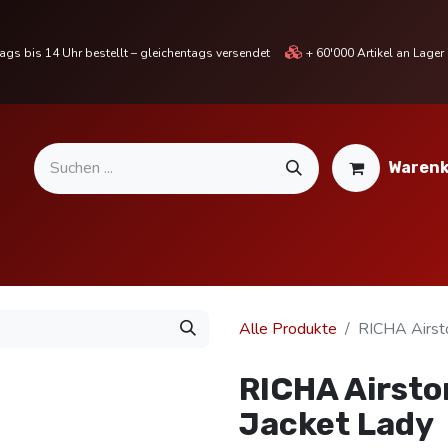
gs bis 14 Uhr bestellt – gleichentags versendet
+ 60'000 Artikel an Lage
Warenk
MOTORRADTEILE & ZUBEHÖR
BIKE
% SALE %
Alle Produkte
RICHA Airst
RICHA Airst
Jacket Lady