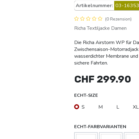
Artikelnummer:
03-16353
(0 Rezension)
Richa Textiljacke Damen
Die Richa Airstorm WP für Da
Zwischensaison-Motorradjacke
wasserdichter Membrane und
sichere Fahrten.
CHF
299.90
ECHT-SIZE
S
M
L
XL
ECHT-FARBVARIANTEN