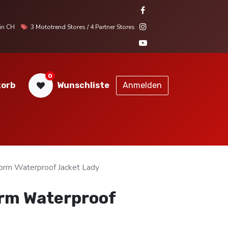
r in CH
3 Mototrend Stores / 4 Partner Stores
0
orb
Wunschliste
Anmelden
STORES
SERVICE
KONTAKT
orm Waterproof Jacket Lady
orm Waterproof