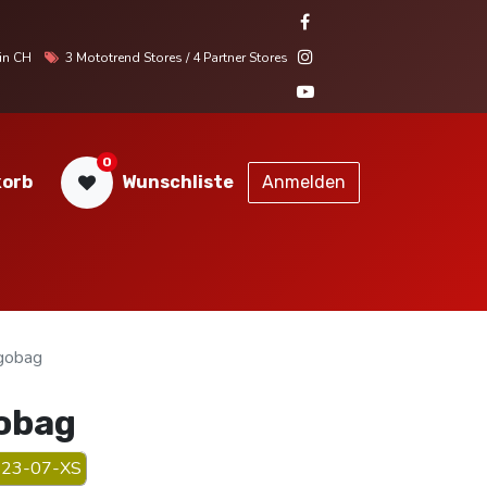
r in CH
3 Mototrend Stores / 4 Partner Stores
0
orb
Wunschliste
Anmelden
STORES
SERVICE
KONTAKT
gobag
obag
23-07-XS