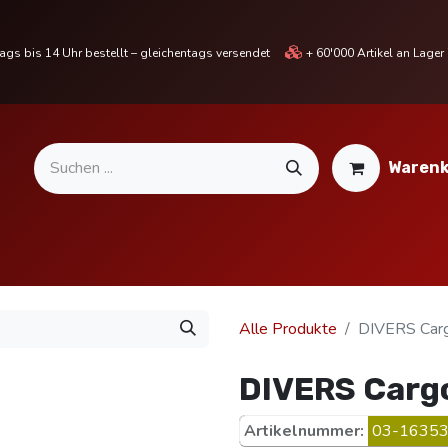
gs bis 14 Uhr bestellt – gleichentags versendet
+ 60'000 Artikel an Lage
Warenk
MOTORRADTEILE & ZUBEHÖR
BIKE
% SALE %
Alle Produkte
DIVERS Car
DIVERS Carg
Artikelnummer:
03-16353