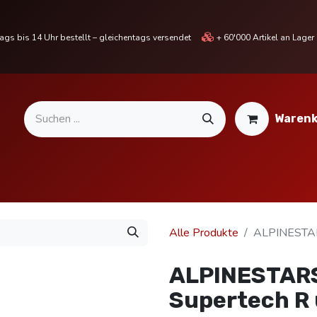
gs bis 14 Uhr bestellt – gleichentags versendet
+ 60'000 Artikel an Lage
Warenk
MOTORRADTEILE & ZUBEHÖR
BIKE
% SALE %
Alle Produkte
ALPINESTARS
ALPINESTARS
Supertech R 