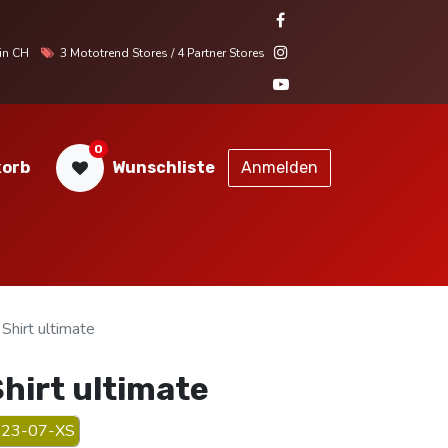
r in CH
3 Mototrend Stores / 4 Partner Stores
0
orb
Wunschliste
Anmelden
STORES
SERVICE
KONTAKT
hirt ultimate
hirt ultimate
23-07-XS