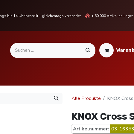
gs bis 14 Uhr bestellt – gleichentags versendet
+ 60'000 Artikel an Lage
Warenk
MOTORRADTEILE & ZUBEHÖR
BIKE
% SALE %
Alle Produkte
KNOX Cross S
KNOX Cross S
Artikelnummer:
03-16353