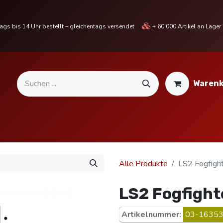
gs bis 14 Uhr bestellt – gleichentags versendet
+ 60'000 Artikel an Lage
Warenk
MOTORRADTEILE & ZUBEHÖR
BIKE
% SALE %
Alle Produkte
LS2 Fogfight
LS2 Fogfight
Artikelnummer:
03-16353