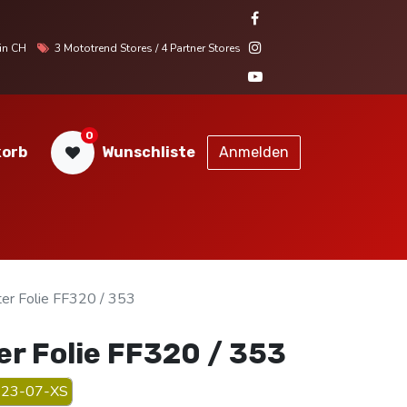
r in CH
3 Mototrend Stores / 4 Partner Stores
0
orb
Wunschliste
Anmelden
STORES
SERVICE
KONTAKT
er Folie FF320 / 353
er Folie FF320 / 353
23-07-XS