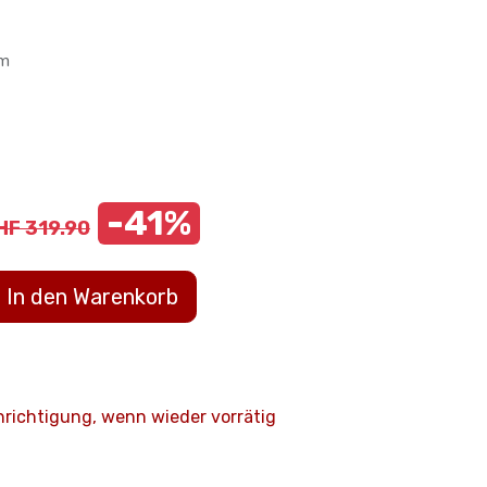
lm
-41%
HF
319.90
In den Warenkorb
hrichtigung, wenn wieder vorrätig