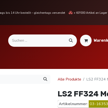
gs bis 14 Uhr bestellt – gleichentags versendet
+ 60'000 Artikel an Lage
Warenk
MOTORRADTEILE & ZUBEHÖR
BIKE
% SALE %
Alle Produkte
LS2 FF324 M
LS2 FF324 Me
Artikelnummer:
03-16353