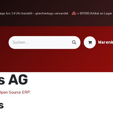
gs bis 14 Uhr bestellt – gleichentags versendet
+ 60'000 Artikel an Lage
Warenk
MOTORRADTEILE & ZUBEHÖR
BIKE
% SALE %
s AG
Open Source ERP
.
s