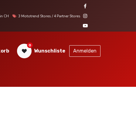
r in CH
3 Mototrend Stores / 4 Partner Stores
0
orb
Wunschliste
Anmelden
STORES
SERVICE
KONTAKT